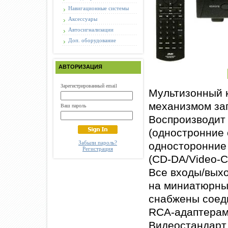
Навигационные системы
Аксессуары
Автосигнализации
Доп. оборудование
АВТОРИЗАЦИЯ
Зарегистрированный email
Мультизонный 
механизмом заг
Ваш пароль
Воспроизводит 
(одностронние
Забыли пароль?
односторонние 
Регистрация
(CD-DA/Video-
Все входы/вых
на миниатюрных
снабжены соед
RCA-адаптерам
Видеостандарт