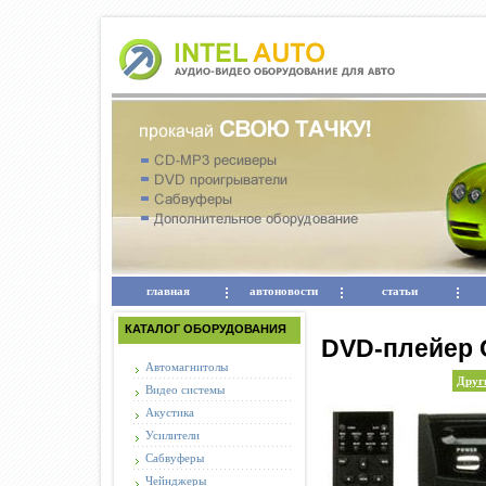
главная
автоновости
статьи
КАТАЛОГ ОБОРУДОВАНИЯ
DVD-плейер 
Автомагнитолы
Други
Видео системы
Акустика
Усилители
Сабвуферы
Чейнджеры