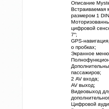
Описание Myste
Встраиваемая 
размером 1 DIN
Моторизованн
цифровой сенс
7";
GPS-навигация
о пробках;
Экранное меню 
Полнофункцион
Дополнительный
пассажиров;
2 AV входа;
AV выход;
Видеовыход дл
дополнительног
Цифровой ауди