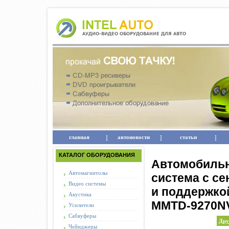
главная
автоновости
статьи
КАТАЛОГ ОБОРУДОВАНИЯ
Автомобильн
Автомагнитолы
система с с
Видео системы
и поддержко
Акустика
MMTD-9270NV 
Усилители
Сабвуферы
Дру
Чейнджеры